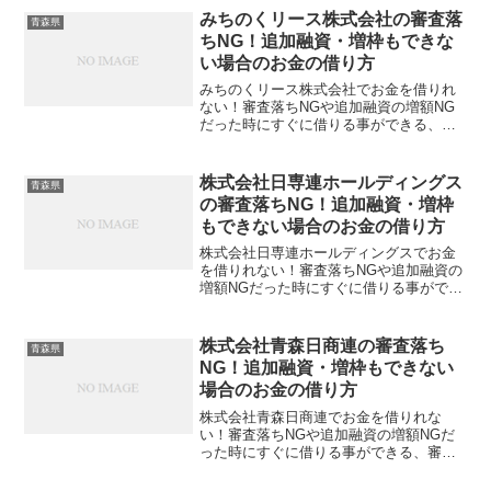
日経っても1週間たっても音沙汰なし、そ
みちのくリース株式会社の審査落
青森県
んなときはまぁ審査...
ちNG！追加融資・増枠もできな
い場合のお金の借り方
みちのくリース株式会社でお金を借りれ
ない！審査落ちNGや追加融資の増額NG
だった時にすぐに借りる事ができる、審
査に通る消費者金融・サラ金があるの
か！？みちのくリース株式会社から否決
連絡がきた、審査の返事がない、5日経っ
株式会社日専連ホールディングス
青森県
ても1週間たっても音沙...
の審査落ちNG！追加融資・増枠
もできない場合のお金の借り方
株式会社日専連ホールディングスでお金
を借りれない！審査落ちNGや追加融資の
増額NGだった時にすぐに借りる事ができ
る、審査に通る消費者金融・サラ金があ
るのか！？株式会社日専連ホールディン
グスから否決連絡がきた、審査の返事が
株式会社青森日商連の審査落ち
青森県
ない、5日経っても1...
NG！追加融資・増枠もできない
場合のお金の借り方
株式会社青森日商連でお金を借りれな
い！審査落ちNGや追加融資の増額NGだ
った時にすぐに借りる事ができる、審査
に通る消費者金融・サラ金があるの
か！？株式会社青森日商連から否決連絡