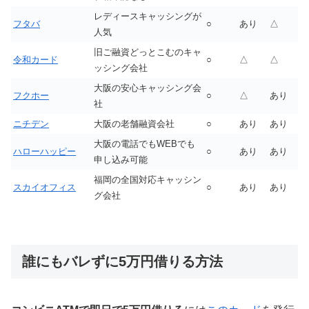
レディースキャッシングが
フタバ
○
あり
△
人気
旧ご融資どっとこむのキャ
令和カード
○
△
△
ッシング会社
大阪の安心キャッシング会
フクホー
○
△
あり
社
ニチデン
大阪の老舗融資会社
○
あり
あり
大阪の電話でもWEBでも
ハローハッピー
○
あり
あり
申し込み可能
福岡の全国対応キャッシン
スカイオフィス
○
あり
あり
グ会社
誰にもバレずに5万円借りる方法