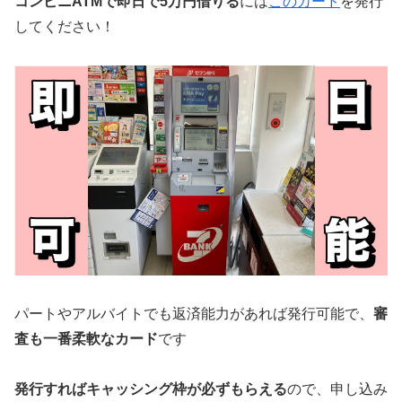
コンビニATMで即日で5万円借りる
には
このカード
を発行
してください！
パートやアルバイトでも返済能力があれば発行可能で、
審
査も一番柔軟なカード
です
発行すればキャッシング枠が必ずもらえる
ので、申し込み