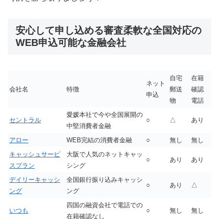
安心して申し込める審査柔軟な全国対応の
WEB申込可能な金融会社
自宅
在籍
ネット
会社名
特徴
郵送
確認
申込
物
電話
愛媛本社で今や全国展開の
セントラル
○
△
あり
中堅消費者金融
アロー
WEB完結の消費者金融
○
無し
無し
キャッシュサービ
大阪で人気のネットキャッ
○
あり
あり
スプラン
シング
デイリーキャッシ
全国銀行振り込みキャッシ
○
あり
△
ング
ング
四国の融資会社で電話での
いつも
○
無し
無し
在籍確認なし