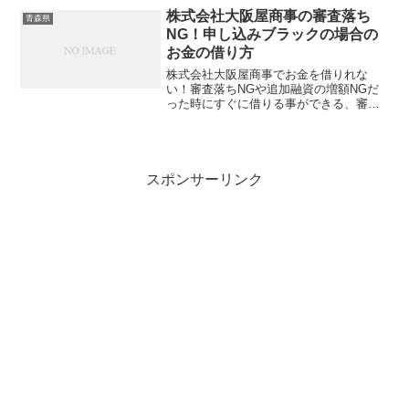
がきた、審査の返事がない、5日経っても
株式会社大阪屋商事の審査落ち
青森県
1週間たっても音沙汰なし、...
NG！申し込みブラックの場合の
お金の借り方
株式会社大阪屋商事でお金を借りれな
い！審査落ちNGや追加融資の増額NGだ
った時にすぐに借りる事ができる、審査
に通る消費者金融・サラ金があるの
か！？株式会社大阪屋商事から否決連絡
がきた、審査の返事がない、5日経っても
1週間たっても音沙汰なし、...
スポンサーリンク