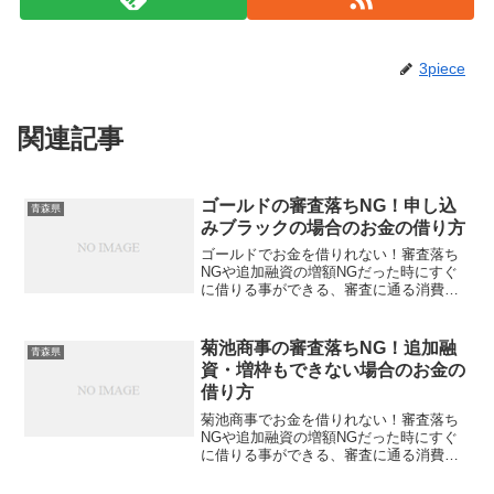
3piece
関連記事
ゴールドの審査落ちNG！申し込
青森県
みブラックの場合のお金の借り方
ゴールドでお金を借りれない！審査落ち
NGや追加融資の増額NGだった時にすぐ
に借りる事ができる、審査に通る消費者
金融・サラ金があるのか！？ゴールドか
ら否決連絡がきた、審査の返事がない、5
日経っても1週間たっても音沙汰なし、そ
菊池商事の審査落ちNG！追加融
青森県
んなときはまぁ審査...
資・増枠もできない場合のお金の
借り方
菊池商事でお金を借りれない！審査落ち
NGや追加融資の増額NGだった時にすぐ
に借りる事ができる、審査に通る消費者
金融・サラ金があるのか！？菊池商事か
ら否決連絡がきた、審査の返事がない、5