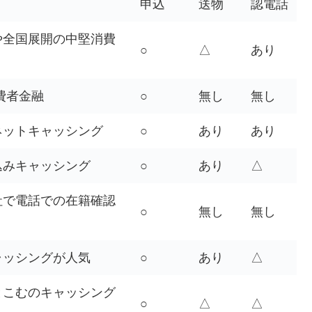
申込
送物
認電話
や全国展開の中堅消費
○
△
あり
費者金融
○
無し
無し
ネットキャッシング
○
あり
あり
込みキャッシング
○
あり
△
社で電話での在籍確認
○
無し
無し
ャッシングが人気
○
あり
△
とこむのキャッシング
○
△
△