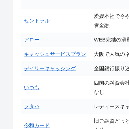
愛媛本社で今
セントラル
者金融
アロー
WEB完結の消
キャッシュサービスプラン
大阪で人気の
デイリーキャッシング
全国銀行振り
四国の融資会
いつも
なし
フタバ
レディースキ
旧ご融資どっ
令和カード